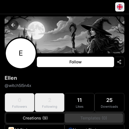
E
Follow
Ellen
@
witch5l5n4x
0
2
11
25
Followers
Following
Likes
Downloads
Creations (9)
Templates (0)