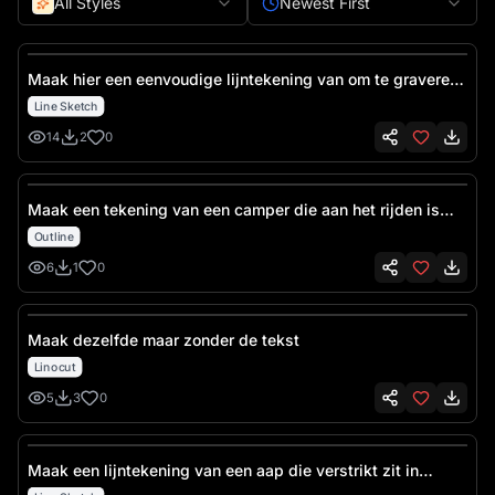
All Styles
Newest First
Maak hier een eenvoudige lijntekening van om te graveren.
Verwijder de tekening op de vrachtwagen
Line Sketch
14
2
0
Maak een tekening van een camper die aan het rijden is
over een wegenkaart.
Outline
6
1
0
Maak dezelfde maar zonder de tekst
Linocut
5
3
0
Maak een lijntekening van een aap die verstrikt zit in
kerstlichtjes en een andere die er zit naar de kijken met