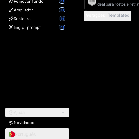
Remover fundo
1
Ideal para rostos e retra
Ampliador
1
Gerações
Templates
Restauro
1
Img p/ prompt
1
Ajuda
Novidades
Português