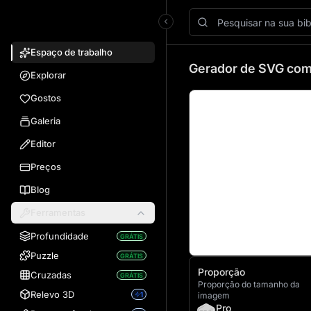
VectorWitch
Espaço de trabalho
Espaço de trabalho do
Gerador de SVG com
Explorar
Gostos
Galeria
Editor
Preços
Blog
Ferramentas
Profundidade
GRÁTIS
Puzzle
GRÁTIS
Proporção
Cruzadas
GRÁTIS
Proporção do tamanho da
Relevo 3D
1
imagem
Pro