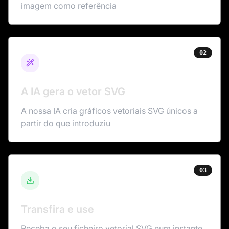
imagem como referência
02
A IA gera o vetor SVG
A nossa IA cria gráficos vetoriais SVG únicos a
partir do que introduziu
03
Transfira e use
Receba o seu ficheiro vetorial SVG num instante,