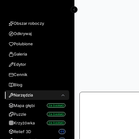
VectorWitch
Obszar roboczy
Odkrywaj
Polubione
Galeria
Edytor
Cennik
Blog
Narzędzia
Mapa głębi
ZA DARMO
Puzzle
ZA DARMO
Krzyżówka
ZA DARMO
Relief 3D
1