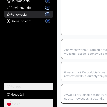
Usuwanie tła
1
Powiększanie
1
Renowacja
1
Obraz-prompt
1
Renowacja oparta na AI
Zaawansowana AI zamienia sta
wysokiej jakości, zachowując o
Zachowanie twarzy
Gwarancja 99% podobieństwa tw
rozpoznawalni z autentycznym
Pomoc
Nowoczesna jakość
Nowości
Żywe kolory, gładkie tekstury sk
czysta, nowoczesna estetyka.
Polski