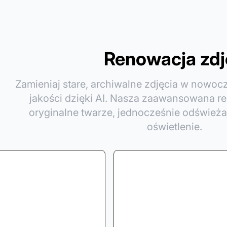
Renowacja zdj
Zamieniaj stare, archiwalne zdjęcia w nowoc
jakości dzięki AI. Nasza zaawansowana 
oryginalne twarze, jednocześnie odświeżają
oświetlenie.