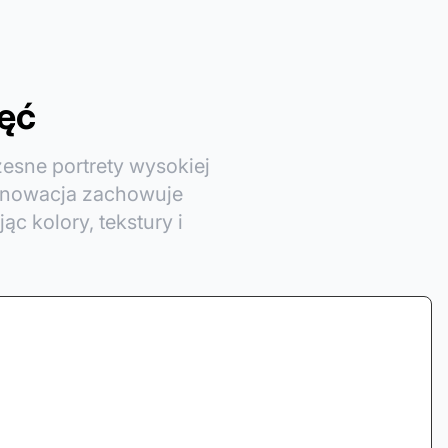
ęć
zesne portrety wysokiej
renowacja zachowuje
c kolory, tekstury i