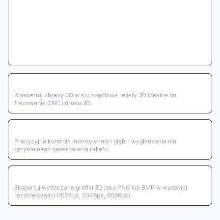
Generowanie 3D
Konwertuj obrazy 2D w szczegółowe reliefy 3D idealne do
frezowania CNC i druku 3D.
Kontrola głębi
Precyzyjna kontrola intensywności głębi i wygładzania dla
optymalnego generowania reliefu.
Eksport wysokiej jakości
Eksportuj wytłaczane grafiki 3D jako PNG lub BMP w wysokiej
rozdzielczości (1024px, 2048px, 4096px).