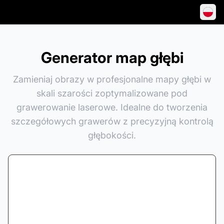
Generator map głębi
Zamieniaj obrazy w profesjonalne mapy głębi w
skali szarości zoptymalizowane pod
grawerowanie laserowe. Idealne do tworzenia
szczegółowych grawerów z precyzyjną kontrolą
głębokości.