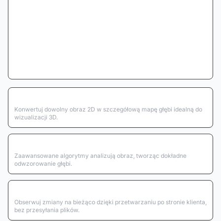
Generowanie 3D
Konwertuj dowolny obraz 2D w szczegółową mapę głębi idealną do
wizualizacji 3D.
Analiza głębi
Zaawansowane algorytmy analizują obraz, tworząc dokładne
odwzorowanie głębi.
Podgląd w czasie rzeczywistym
Obserwuj zmiany na bieżąco dzięki przetwarzaniu po stronie klienta,
bez przesyłania plików.