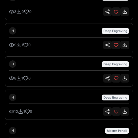
della donna. mantieni lo stile del disegno originale
3
0
0
Hank Hansen
H
Deep Engraving
9
1
0
Hank Hansen
H
Deep Engraving
8
1
0
Hank Hansen
H
Deep Engraving
10
1
0
Hank Hansen
H
Master Pencil