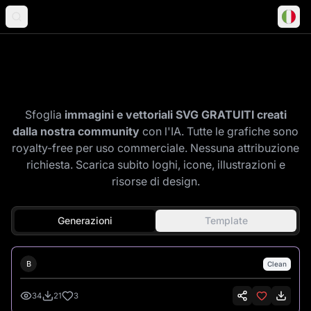
Esplora la galleria della
community
Sfoglia
immagini e vettoriali SVG GRATUITI creati
dalla nostra community
con l'IA. Tutte le grafiche sono
royalty-free per uso commerciale. Nessuna attribuzione
richiesta. Scarica subito loghi, icone, illustrazioni e
risorse di design.
Generazioni
Template
Bruce Scott
B
Clean
#
1
34
21
3