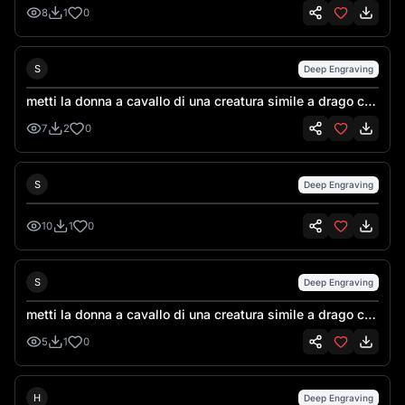
8
1
0
Sebastiano Talarico
S
Deep Engraving
metti la donna a cavallo di una creatura simile a drago con
la forma simile a un cavallo dotato di sella e briglie. la
7
2
0
cavalcatura non ha ali, ma grandi artigli e e zanne che
spuntano da una bocca minacciosamente aperta. mantieni
l'ambientazione , aggiungi una grande vulcano in eruzione
Sebastiano Talarico
S
Deep Engraving
sullo sfondo . mantieni gli elementi dell'abbigliamento
della donna. mantieni lo stile del disegno originale
10
1
0
Sebastiano Talarico
S
Deep Engraving
metti la donna a cavallo di una creatura simile a drago con
la forma simile a un cavallo dotato di sella e briglie. la
5
1
0
cavalcatura non ha ali, ma grandi artigli e e zanne che
spuntano da una bocca minacciosamente aperta. mantieni
l'ambientazione , aggiungi una grande vulcano in eruzione
Hank Hansen
H
Deep Engraving
sullo sfondo . mantieni gli elementi dell'abbigliamento