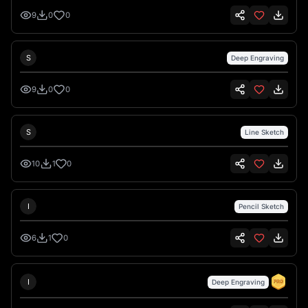
9
0
0
Sebastiano Talarico
S
Deep Engraving
9
0
0
Sebastiano Talarico
S
Line Sketch
10
1
0
Ionel Petrila
I
Pencil Sketch
6
1
0
Ionel Petrila
I
Deep Engraving