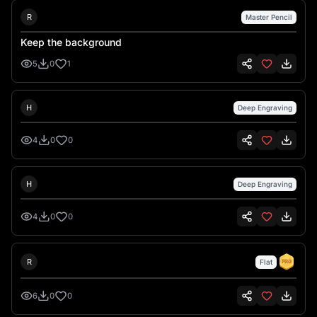
Richard Fieldhouse
R
Master Pencil
Keep the background
5
0
1
Hank Hansen
H
Deep Engraving
4
0
0
Hank Hansen
H
Deep Engraving
4
0
0
roman miller
R
Flat
6
0
0