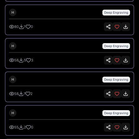
Hank Hansen
H
Deep Engraving
#
2
80
1
0
Hank Hansen
H
Deep Engraving
#
3
58
5
3
Hank Hansen
H
Deep Engraving
#
4
58
1
2
Hank Hansen
H
Deep Engraving
#
5
55
2
0