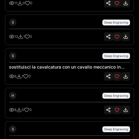
11
0
0
Sebastiano Talarico
S
Deep Engraving
13
1
0
Sebastiano Talarico
S
Deep Engraving
sostituisci la cavalcatura con un cavallo meccanico in
stele steampunk, rimuovi il serpente, aggiungi un coyote
6
1
0
meccanico che corre al fianco del cavallo
Hank Hansen
H
Deep Engraving
8
0
0
Sebastiano Talarico
S
Deep Engraving