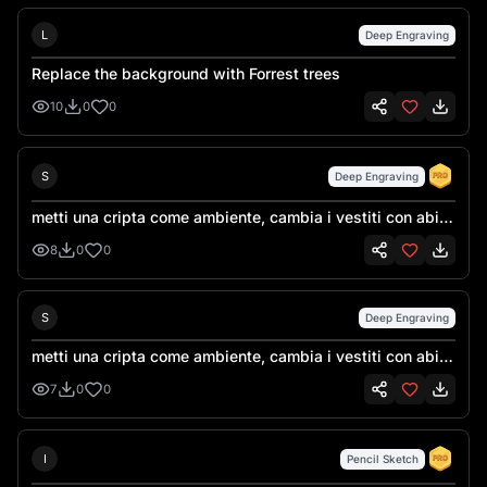
Lonnie Venson
L
Deep Engraving
Replace the background with Forrest trees
10
0
0
Sebastiano Talarico
S
Deep Engraving
metti una cripta come ambiente, cambia i vestiti con abiti
medievali, aggiungi una torcia o una lanterna nell'altra
8
0
0
mano. mantieni il volto e l'espressione facciale invariata
Sebastiano Talarico
S
Deep Engraving
metti una cripta come ambiente, cambia i vestiti con abiti
medievali, aggiungi una torcia o una lanterna nell'altra
7
0
0
mano
Ionel Petrila
I
Pencil Sketch