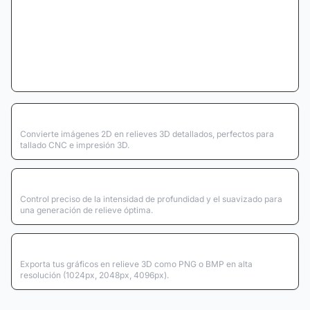
Generación 3D
Convierte imágenes 2D en relieves 3D detallados, perfectos para
tallado CNC e impresión 3D.
Control de profundidad
Control preciso de la intensidad de profundidad y el suavizado para
una generación de relieve óptima.
Exportación de alta calidad
Exporta tus gráficos en relieve 3D como PNG o BMP en alta
resolución (1024px, 2048px, 4096px).