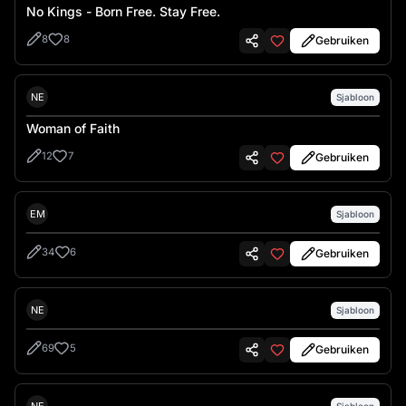
No Kings - Born Free. Stay Free.
8
8
Gebruiken
Nes
NE
Sjabloon
Woman of Faith
12
7
Gebruiken
Emre İkiz
EM
Sjabloon
34
6
Gebruiken
Nes
NE
Sjabloon
69
5
Gebruiken
Nes
Sjabloon