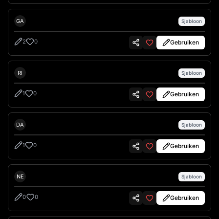
Gary Droppo
GA
Sjabloon
2
0
Gebruiken
Rich Glietz
RI
Sjabloon
1
0
Gebruiken
David Longmuir
DA
Sjabloon
1
0
Gebruiken
Nes
NE
Sjabloon
0
0
Gebruiken