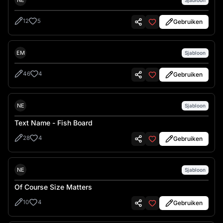
NE
12
5
Gebruiken
Emre İkiz
EM
Sjabloon
46
4
Gebruiken
Nes
NE
Sjabloon
Text Name - Fish Board
28
4
Gebruiken
Nes
NE
Sjabloon
Of Course Size Matters
10
4
Gebruiken