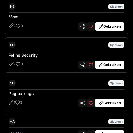
Nes
NE
Sjabloon
Mom
6
3
Gebruiken
Shannon Lints
SH
Sjabloon
Feline Security
2
3
Gebruiken
Shannon Lints
SH
Sjabloon
Pug earrings
1
3
Gebruiken
Matthew Evans
MA
Sjabloon