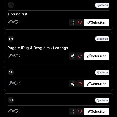
ted
TE
Sjabloon
a round tuit
0
0
Gebruiken
Shannon Lints
SH
Sjabloon
Puggle (Pug & Beagle mix) earings
0
0
Gebruiken
Spencer Harger
SP
Sjabloon
0
0
Gebruiken
Sharon Chaney
SH
Sjabloon
0
0
Gebruiken