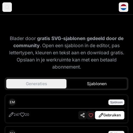
Ontdek de community-galerij
Blader door
gratis SVG-sjablonen gedeeld door de
community
. Open een sjabloon in de editor, pas
lettertypen, kleuren en tekst aan en download gratis.
Opslaan in je werkruimte kan met een betaald
abonnement.
Generaties
Sjablonen
Emre İkiz
EM
Sjabloon
247
20
Gebruiken